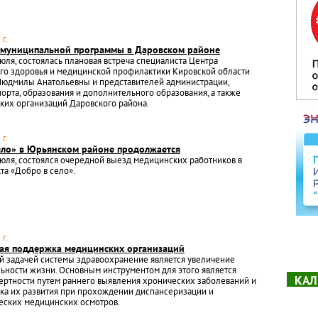
г.
 муниципальной программы в Даровском районе
июля, состоялась плановая встреча специалиста Центра
го здоровья и медицинской профилактики Кировской области
юдмилы Анатольевны и представителей администрации,
порта, образования и дополнительного образования, а также
ких организаций Даровского района.
г.
ело» в Юрьянском районе продолжается
июля, состоялся очередной выезд медицинских работников в
та «Добро в село».
г.
ая поддержка медицинских организаций
й задачей системы здравоохранение является увеличение
ности жизни. Основным инструментом для этого является
КАЛ
ртности путем раннего выявления хронических заболеваний и
ка их развития при прохождении диспансеризации и
еских медицинских осмотров.