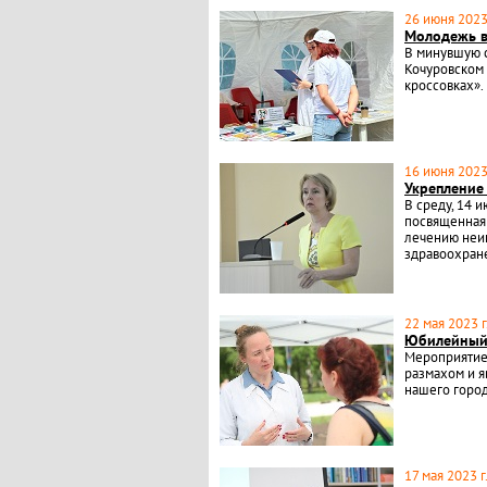
26 июня 2023 
Молодежь в
В минувшую с
Кочуровском 
кроссовках».
16 июня 2023 
Укрепление
В среду, 14 
посвященная 
лечению неи
здравоохран
22 мая 2023 г
Юбилейный
Мероприятие
размахом и 
нашего город
17 мая 2023 г