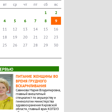
вт
ср
чт
пт
сб
вс
1
2
4
5
6
7
8
9
11
12
13
14
15
16
18
19
20
21
22
23
25
26
27
28
29
30
ЕРВЬЮ
ПИТАНИЕ ЖЕНЩИНЫ ВО
ВРЕМЯ ГРУДНОГО
ВСКАРМЛИВАНИЯ
Савинова Мария Владимировна,
главный внештатный
специалист по акушерству и
гинекологии министерства
здравоохранения Кировской
области, главный врач КОГБУЗ