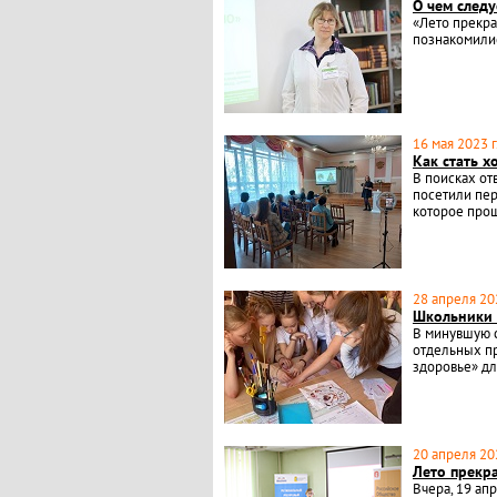
О чем следу
«Лето прекрас
познакомилис
16 мая 2023 г
Как стать 
В поисках от
посетили пе
которое прош
28 апреля 202
Школьники 
В минувшую с
отдельных пр
здоровье» дл
20 апреля 202
Лето прекра
Вчера, 19 ап