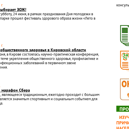
г.
консуль
ыбирает ЗОЖ!
убботу, 24 июня, в рамках празднования Дня молодежи в
парке прошел фестиваль здорового образа жизни «Лето в
г.
 общественного здоровья в Кировской области
июня, в Кирове состоялась научно-практическая конференция,
теме укрепления общественного здоровья, профилактике и
нфекционных заболеваний в первичном звене
ения.
.
 марафон Сбера
, являющееся традиционным, ежегодно проходит с большим
является значимым спортивным и социальным событием для
а.
ПРО
ИЗУ
ПРИЧИ
.
НАСЕ