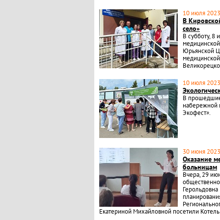
10 июля 2023 
В Кировско
село»
В субботу, 8
медицинской
Юрьянской Ц
медицинской
Великорецко
10 июля 2023 
Экологичес
В прошедшие 
набережной 
Экофест».
30 июня 2023 
Оказание м
больницам
Вчера, 29 ию
общественно
Герольдовна 
планирования
Регионально
Екатериной Михайловной посетили Котель