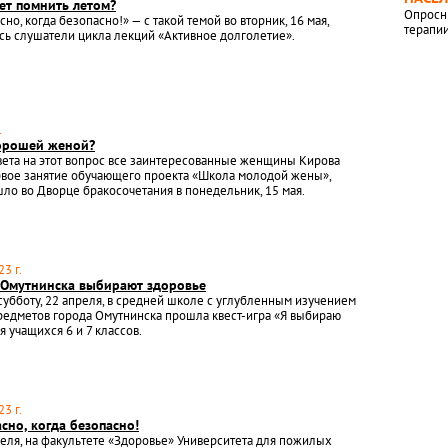
ет помнить летом?
Опросн
но, когда безопасно!» — с такой темой во вторник, 16 мая,
терапи
ь слушатели цикла лекций «Активное долголетие».
.
хорошей женой?
вета на этот вопрос все заинтересованные женщины Кирова
рвое занятие обучающего проекта «Школа молодой жены»,
ло во Дворце бракосочетания в понедельник, 15 мая.
3 г.
Омутнинска выбирают здоровье
убботу, 22 апреля, в средней школе с углубленным изучением
едметов города Омутнинска прошла квест-игра «Я выбираю
я учащихся 6 и 7 классов.
3 г.
сно, когда безопасно!
реля, на факультете «Здоровье» Университета для пожилых