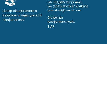
каб. 302, 306-313 (3 этаж)
Тел. (8332) 38-90-17, 21-80-26
Центр общественного
ip-medprof@medkirov.ru
здоровья и медицинской
Справочная
профилактики
телефонная служба:
122