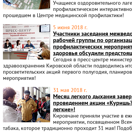
Учащиеся оздоровительного лаге
профилактическом интерактивно
прошедшем в Центре медицинской профилактики!
5 июня 2018 г.
Участники заседания межвед
рабочей группы по организа
профилактических мероприят
здоровья обсудили предстоя
Сегодня в пресс-центре министер
здравоохранения Кировской области подводились ито
просветительских акций первого полугодия, планиро
мероприятия!
31 мая 2018 г.
Месяц легкого дыхания заве
проведением акции «Куришь?
легкие»!
Кировчане приняли участие в е
мероприятии, посвященном Все
табака, которое традиционно проходит 31 мая! Подо