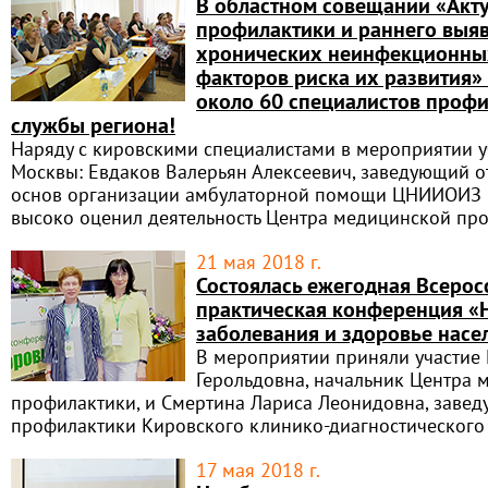
В областном совещании «Акт
профилактики и раннего выя
хронических неинфекционны
факторов риска их развития»
около 60 специалистов проф
службы региона!
Наряду с кировскими специалистами в мероприятии у
Москвы: Евдаков Валерьян Алексеевич, заведующий 
основ организации амбулаторной помощи ЦНИИОИЗ 
высоко оценил деятельность Центра медицинской пр
21 мая 2018 г.
Состоялась ежегодная Всерос
практическая конференция 
заболевания и здоровье насе
В мероприятии приняли участие
Герольдовна, начальник Центра 
профилактики, и Смертина Лариса Леонидовна, заве
профилактики Кировского клинико-диагностического 
17 мая 2018 г.