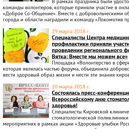
В рамках праздника были удост
команды волонтеров, которые приняли участие в он
«Доброе Со-Общение». Вместе с добровольческими о
города и области наградили и команду «Локомотив п
29 марта 2018 г.
Специалисты Центра медицин
профилактики приняли участи
проведении регионального ф
Вятка: Вместе мы можем все»
Площадка «Волонтерство в сфер
которая являлась частью форума, объединила добров
вести здоровый образ жизни и нести эти знания киро
20 марта 2018 г.
Состоялась пресс-конференци
Всероссийскому дню стомато
здоровья!
Специалисты Кировской клинич
стоматологической поликлиники 
мероприятиях в рамках акции «Здоровые улыбки Рос