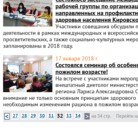
рабочей группы по организац
направленных на профилакти
здоровья населения Кировско
Участники совещания обсудили п
деятельности в рамках международных и всероссийск
просветительских, а также социально-культурных мер
запланированы в 2018 году.
17 января 2018 г.
Состоялся семинар об особен
пожилом возрасте!
На встрече с участниками мероп
внештатный диетолог министерс
региона Лариса Александровна 
внимание не только основным принципам здорового п
необходимым изменениям рациона в пожилом возрас
32
27
28
29
30
31
33
34
на 34 стр.
Перейти н