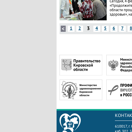
Сегодня, 4 ф
«Продолжите
области прош
здоровье», н
3
1
2
4
5
6
7
КОНТА
610017, г.
каб. 302, 