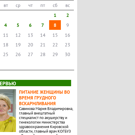
вт
ср
чт
пт
сб
вс
1
2
4
5
6
7
8
9
11
12
13
14
15
16
18
19
20
21
22
23
25
26
27
28
29
30
ЕРВЬЮ
ПИТАНИЕ ЖЕНЩИНЫ ВО
ВРЕМЯ ГРУДНОГО
ВСКАРМЛИВАНИЯ
Савинова Мария Владимировна,
главный внештатный
специалист по акушерству и
гинекологии министерства
здравоохранения Кировской
области, главный врач КОГБУЗ