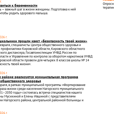
г.
Опросн
овиться к беременности
терапи
ь — важный шаг в жизни женщины. Подготовка к ней
чтобы родить здорового малыша.
26 г.
школьники прошли квест «Безопасность твоей жизни»
февраля, специалисты Центра общественного здоровья и
профилактики Кировской области, Кировского областного
кого диспансера, Госавтоинспекции УМВД России по
ласти и Управления по контролю за оборотом наркотиков УМВД
ровской области провели для четырех 8 классов школы № 14
асность твоей жизни».
026 г.
м районе реализуется муниципальная программа
 общественного здоровья
евраля, в рамках муниципальной программы «Формирование
раза жизни среди населения Нагорского муниципального
21–2030 годы» состоялась встреча специалистов нашего
ны Мусихиной и Елены Ившиной с представителями
и Нагорского района, центральной районной больницы и
026 г.