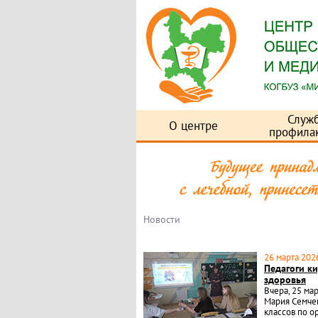
Служ
О центре
профила
Новости
26 марта 2026
Педагоги к
здоровья
Вчера, 25 ма
Мария Семче
классов по о