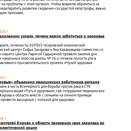
на проблемы с этим органом. Чтобы вовремя обратиться за
едотвратить развитие сердечно-сосудистой катастрофы, важно
щие признаки.
026 г.
школьники узнали, почему важно заботиться о здоровье
враля, гигиенисты КОГБУЗ «Кировский клинический
еский центр» Софья Захарова и Яна Казаковцева совместно со
м нашего Центра Ларисой Садыриной провели занятия для
х начальных классов школы № 26 о гигиене полости рта в
активного просветительского проекта «Музей здоровья.
6 г.
оровью» объединил медицинских работников региона
раля, в честь Всемирного дня борьбы против рака в СТК
рошла акция «Путь к здоровью», где сотрудники медицинских
Кирова и области вместе с семьями на личном примере
к провести выходные с пользой для здоровья.
6 г.
 жителей Кирова и области проверили свое здоровье во
илактической акции