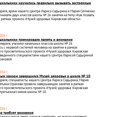
школьники научились правильно вызывать экстренные
враля, врачи нашего Центра Лариса Садырина и Мария Семченко
ениками двух классов школы № 26 занятия на тему «Как позвать
 рамках проекта «Музей здоровья. Кировская область».
026 г.
школьники тренировали память и внимание
февраля, ученики начальных классов школы № 26
ь с нервной системой человека на занятии в рамках
го просветительского проекта «Музей здоровья. Кировская
роведенного специалистами нашего Центра Ларисой Садыриной
траховой.
026 г.
ным квизом завершился Музей здоровья в школе № 10
враля, специалисты нашего Центра Лариса Садырина, Мария
атьяна Страхова провели завершающее занятие в рамках
го просветительского проекта «Музей здоровья. Кировская
 третьеклассников школы № 10.
026 г.
це требует внимания
сердца могут иметь разные симптомы, не всегда напрямую