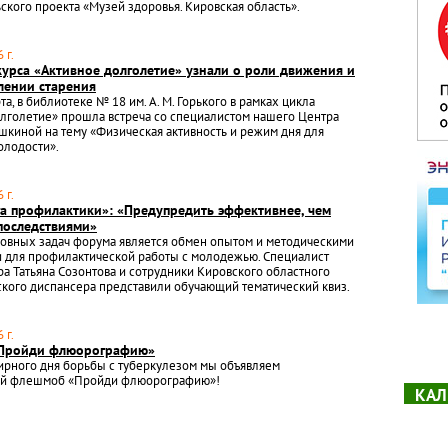
ского проекта «Музей здоровья. Кировская область».
 г.
курса «Активное долголетие» узнали о роли движения и
лении старения
та, в библиотеке № 18 им. А. М. Горького в рамках цикла
лголетие» прошла встреча со специалистом нашего Центра
киной на тему «Физическая активность и режим дня для
олодости».
 г.
а профилактики»: «Предупредить эффективнее, чем
 последствиями»
овных задач форума является обмен опытом и методическими
 для профилактической работы с молодежью. Cпециалист
а Татьяна Созонтова и сотрудники Кировского областного
кого диспансера представили обучающий тематический квиз.
 г.
Пройди флюорографию»
ирного дня борьбы с туберкулезом мы объявляем
й флешмоб «Пройди флюорографию»!
КАЛ