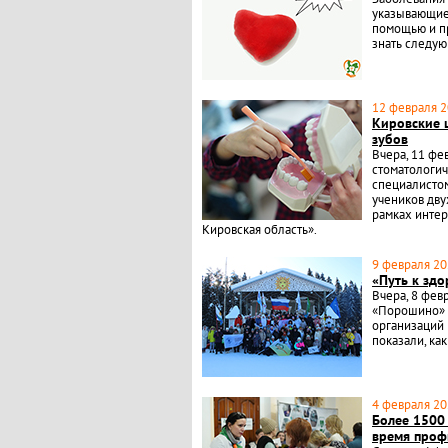
указывающие 
помощью и пр
знать следую
12 февраля 2
Кировские 
зубов
Вчера, 11 фе
стоматологич
специалисто
учеников дву
рамках интер
Кировская область».
9 февраля 202
«Путь к зд
Вчера, 8 фев
«Порошино» п
организаций 
показали, ка
4 февраля 202
Более 1500
время проф