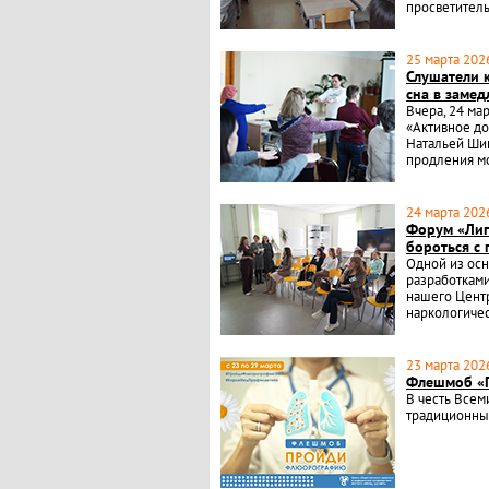
просветитель
25 марта 2026
Слушатели 
сна в замед
Вчера, 24 мар
«Активное до
Натальей Шиш
продления м
24 марта 2026
Форум «Лиг
бороться с
Одной из осн
разработками
нашего Центр
наркологичес
23 марта 2026
Флешмоб «
В честь Всем
традиционны