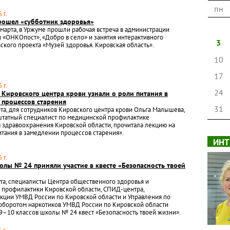
пн
 г.
рошел «субботник здоровья»
1 марта, в Уржуме прошли рабочая встреча в администрации
и «ОНКОпост», «Добро в село» и занятия интерактивного
3
ского проекта «Музей здоровья. Кировская область».
10
17
 г.
24
 Кировского центра крови узнали о роли питания в
 процессов старения
31
рта, для сотрудников Кировского центра крови Ольга Малышева,
штатный специалист по медицинской профилактике
 здравоохранения Кировской области, прочитала лекцию на
итания в замедлении процессов старения».
ИНТ
 г.
олы № 24 приняли участие в квесте «Безопасность твоей
рта, специалисты Центра общественного здоровья и
 профилактики Кировской области, СПИД-центра,
кции УМВД России по Кировской области и Управления по
оборотом наркотиков УМВД России по Кировской области
9–10 классов школы № 24 квест «Безопасность твоей жизни».