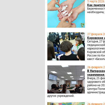
3 марта 2026 
Как подгот
Беременност
необходима, 
27 февраля 20
Кировские 
Сегодня, 27 
медицинской 
наркологичес
Кировской об
России по Ки
квест «Безоп
26 февраля 2
В Нагорско
укрепления
Вчера, 25 ф
здорового об
района на 20
Центра Поли
администраци
других учреждений.
26 февраля 2