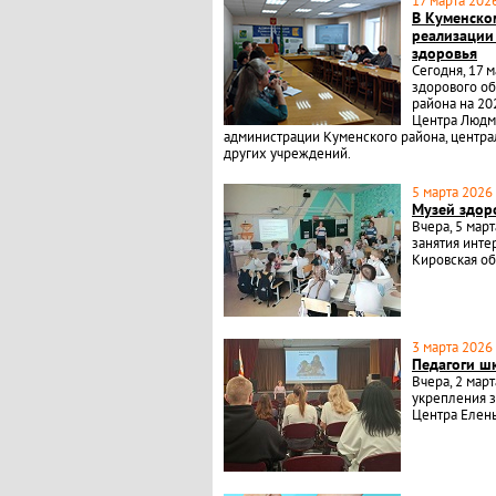
17 марта 2026
В Куменско
реализации
здоровья
Сегодня, 17 
здорового о
района на 20
Центра Людм
администрации Куменского района, центр
других учреждений.
5 марта 2026 
Музей здор
Вчера, 5 мар
занятия инте
Кировская об
3 марта 2026 
Педагоги ш
Вчера, 2 мар
укрепления 
Центра Елен