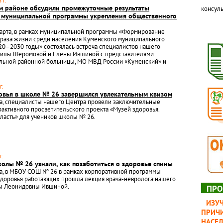
 г.
м районе обсудили промежуточные результаты
консуль
 муниципальной программы укрепления общественного
марта, в рамках муниципальной программы «Формирование
браза жизни среди населения Куменского муниципального
20–2030 годы» состоялась встреча специалистов нашего
илы Шеромовой и Елены Ившиной с представителями
альной районной больницы, МО МВД России «Куменский» и
г.
овья в школе № 26 завершился увлекательным квизом
та, специалисты нашего Центра провели заключительные
рактивного просветительского проекта «Музей здоровья.
ласть» для учеников школы № 26.
г.
колы № 26 узнали, как позаботиться о здоровье спины
та, в МБОУ СОШ № 26 в рамках корпоративной программы
здоровья работающих прошла лекция врача-невролога нашего
ы Леонидовны Ившиной.
ПРО
ИЗУ
ПРИЧИ
НАСЕ