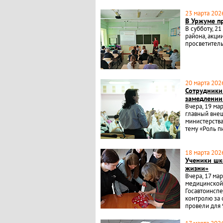
23 марта 2026
В Уржуме п
В субботу, 2
района, акци
просветитель
20 марта 2026
Сотрудники
замедлении
Вчера, 19 ма
главный вне
министерства
тему «Роль п
18 марта 2026
Ученики шк
жизни»
Вчера, 17 ма
медицинской
Госавтоинспе
контролю за 
провели для 