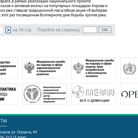
евраля, в рамках реализации национального проекта
льная и активная жизнь» на популярных площадках Кирова и
ла уже ставшая традиционной масштабная акция «Я выбираю
а этот раз посвященная Всемирному дню борьбы против рака.
8
на 34 стр.
Перейти на страницу
КТЫ
 Киров, ул. Герцена, 49
306-313 (3 этаж)