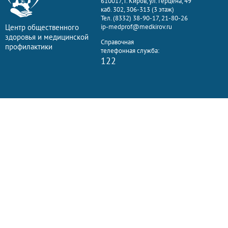
610017, г. Киров, ул. Герцена, 49
каб. 302, 306-313 (3 этаж)
Тел. (8332) 38-90-17, 21-80-26
Центр общественного
ip-medprof@medkirov.ru
здоровья и медицинской
Справочная
профилактики
телефонная служба:
122