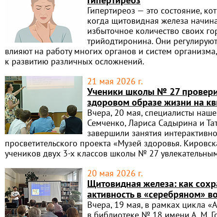
Гипертиреоз — это состояние, ко
когда щитовидная железа начина
избыточное количество своих го
трийодтиронина. Они регулируют
влияют на работу многих органов и систем организма,
к развитию различных осложнений.
21 мая 2026 г.
Ученики школы № 27 провери
здоровом образе жизни на кв
Вчера, 20 мая, специалисты наш
Семченко, Лариса Садырина и Та
завершили занятия интерактивн
просветительского проекта «Музей здоровья. Кировск
учеников двух 3-х классов школы № 27 увлекательны
20 мая 2026 г.
Щитовидная железа: как сохр
активность в «серебряном» в
Вчера, 19 мая, в рамках цикла «
в библиотеке № 18 имени А. М. 