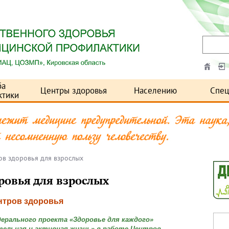
ба
Центры здоровья
Населению
Спец
ктики
в здоровья для взрослых
ровья для взрослых
нтров здоровья
едерального проекта «Здоровье для каждого»
ельная и активная жизнь» в работе Центров