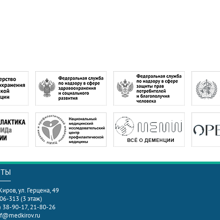
КТЫ
 Киров, ул. Герцена, 49
306-313 (3 этаж)
) 38-90-17, 21-80-26
f@medkirov.ru