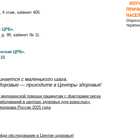
ИЗУ
ПРИЧИ
 4 этаж, кабинет 405.
НАСЕ
Опросн
терапи
я ЦРБ».
д. 90, кабинет № 11.
нская ЦРБ».
 19.
инается с маленького шага.
здоровью — приходите в Центры здоровья!
 медицинской помощи пациентам с факторами риска
аболеваний в центрах здоровья для взрослых»,
здрава России 2025 года
ойди обследование в Центре здоровья!