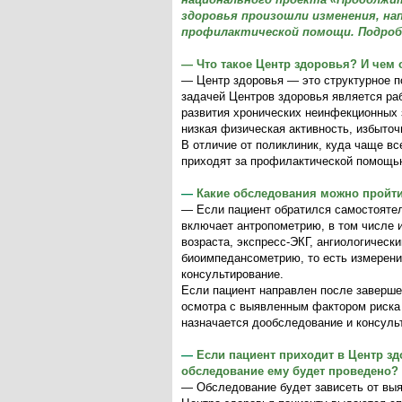
здоровья произошли изменения, н
профилактической помощи. Подробн
— Что такое Центр здоровья? И чем 
— Центр здоровья — это структурное п
задачей Центров здоровья является ра
развития хронических неинфекционных з
низкая физическая активность, избыточ
В отличие от поликлиник, куда чаще в
приходят за профилактической помощь
—
Какие обследования можно пройти
— Если пациент обратился самостоятел
включает антропометрию, в том числе и
возраста, экспресс-ЭКГ, ангиологически
биоимпедансометрию, то есть измерени
консультирование.
Если пациент направлен после заверше
осмотра с выявленным фактором риска 
назначается дообследование и консуль
—
Если пациент приходит в Центр з
обследование ему будет проведено?
— Обследование будет зависеть от выя