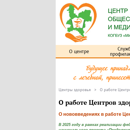
Служ
О центре
профила
Центры здоровья
> О работе Центро
О работе Центров здо
О нововведениях в работе Це
В 2025 году в рамках реализации ф
национального проекта «Продолжит