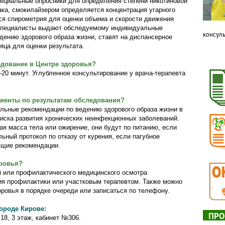
ециальные опросники для определения степени никотиновой
бака, смокилайзером определяется концентрация угарного
ся спирометрия для оценки объема и скорости движения
о специалисты выдают обследуемому индивидуальные
консуль
едению здорового образа жизни, ставят на диспансерное
яца для оценки результата.
едование в Центр
е
здоровья?
20 минут. Углубленное консультирование у врача-терапевта
иенты по результатам обследования?
льные рекомендации по ведению здорового образа жизни в
иска развития хронических неинфекционных заболеваний.
я масса тела или ожирение, они будут по питанию, если
ный протокол по отказу от курения, если пагубное
ющие рекомендации.
оровья?
 или профилактического медицинского осмотра
ия профилактики или участковым терапевтом. Также можно
ровья в порядке очереди или записаться по телефону.
ороде Кирове:
ПРО
18, 3 этаж, кабинет №306.