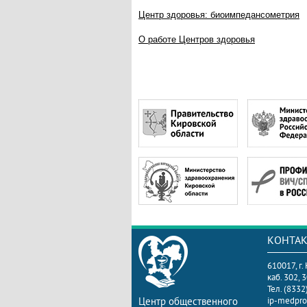
Центр здоровья: биоимпедансометрия
О работе Центров здоровья
КОНТА
610017, г.
каб. 302, 
Тел. (8332
Центр общественного
ip-medpro