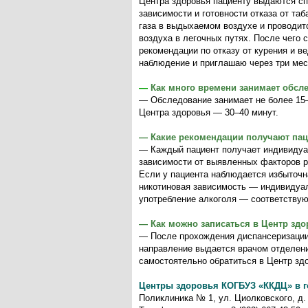
Центра здоровья пациенту выдаются сп
зависимости и готовности отказа от та
газа в выдыхаемом воздухе и проводит
воздуха в легочных путях. После чег
рекомендации по отказу от курения и в
наблюдение и приглашаю через три мес
—
Как много времени занимает обсл
— Обследование занимает не более 15–
Центра здоровья — 30–40 минут.
— Какие рекомендации получают пац
— Каждый пациент получает индивидуа
зависимости от выявленных факторов р
Если у пациента наблюдается избыточна
никотиновая зависимость — индивидуаль
употребление алкоголя — соответству
— Как можно записаться в Центр зд
— После прохождения диспансеризации
направление выдается врачом отделен
самостоятельно обратиться в Центр здо
Центры здоровья КОГБУЗ «ККДЦ» в г
Поликлиника № 1, ул. Циолковского, д. 