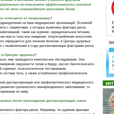
аправленные на повышение эффективности оказания
о об этих нововведениях расскажем далее.
он отличается от поликлиники?
одразделение на базе медицинских организаций. Основной
бота с пациентами, у которых выявлены факторы риска
аболеваний, такие как курение, нерациональное питание,
ная масса тела или ожирение, злоупотребление алкоголем.
сего обращаются для лечения болезни, в Центры здоровья
ю с выявленными в ходе диспансеризации факторами риска.
 в Центрах здоровья?
ьно, ему проводится комплексное обследование. Оно
змерение окружности талии и бедер, расчет биологического
й скрининг, психологическое тестирование,
е состава тела, а также углубленное профилактическое
ния диспансеризации или профилактического медицинского
ИНТ
развития хронического неинфекционного заболевания, то
тирование по нему.
доровья после прохождения диспансеризации, какое
вленного фактора риска. Например, по курению врачами