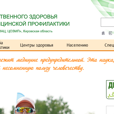
ба
Центры здоровья
Населению
Спец
ктики