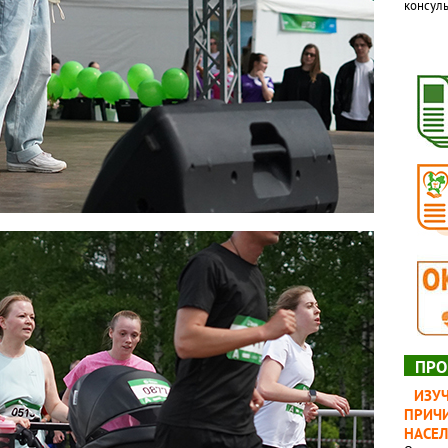
консуль
ПРО
ИЗУ
ПРИЧИ
НАСЕ