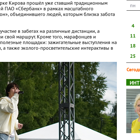
парке Кирова прошёл уже ставший традиционным
пн
й ПАО «Сбербанк» в рамках масштабного
он», объединившего людей, которым близка забота
4
частие в забегах на различные дистанции, а
11
 свой маршрут. Кроме того, марафонцев и
 полезные площадки: зажигательные выступления на
18
ы, а также эколого-просветительские интерактивы в
25
Сегод
ИНТ