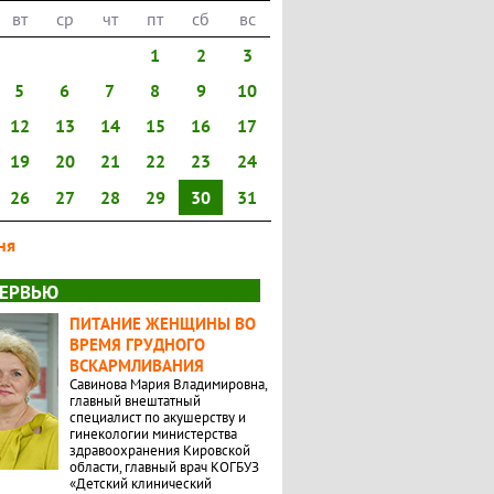
вт
ср
чт
пт
сб
вс
1
2
3
5
6
7
8
9
10
12
13
14
15
16
17
19
20
21
22
23
24
26
27
28
29
30
31
ня
ЕРВЬЮ
ПИТАНИЕ ЖЕНЩИНЫ ВО
ВРЕМЯ ГРУДНОГО
ВСКАРМЛИВАНИЯ
Савинова Мария Владимировна,
главный внештатный
специалист по акушерству и
гинекологии министерства
здравоохранения Кировской
области, главный врач КОГБУЗ
«Детский клинический