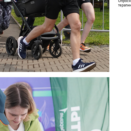
Опросн
терапи