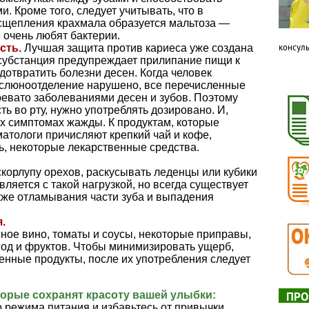
. Кроме того, следует учитывать, что в
сщепления крахмала образуется мальтоза —
 очень любят бактерии.
консуль
сть.
Лучшая защита против кариеса уже создана
субстанция предупреждает прилипание пищи к
дотвратить болезни десен. Когда человек
ть слюноотделение нарушено, все перечисленные
ревато заболеваниями десен и зубов. Поэтому
ть во рту, нужно употреблять дозировано. И,
ых симптомах жажды. К продуктам, которые
матологи причисляют крепкий чай и кофе,
ль, некоторые лекарственные средства.
скорлупу орехов, раскусывать леденцы или кубики
ляется с такой нагрузкой, но всегда существует
кже отламывания части зуба и выпадения
.
сное вино, томаты и соусы, некоторые приправы,
год и фруктов. Чтобы минимизировать ущерб,
енные продукты, после их употребления следует
оторые сохранят красоту вашей улыбки:
ПРО
 режима питания и избавьтесь от привычки