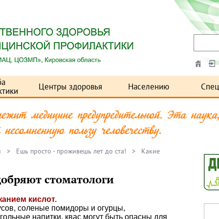
ба
Центры здоровья
Населению
Спец
ктики
и
>
Ешь просто - проживешь лет до ста!
> Какие
добряют стоматологи
анием кислот.
сов, соленые помидоры и огурцы,
ольные напитки, квас могут быть опасны для