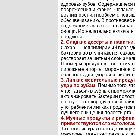
здоровья зубов. Содержащиеся 
повреждения и кариес. Ослаблен
возникновения проблем с повыше
обесцвечиванию. В противовес 
содержание кислот — это бананы
овощи. Их желательно включать 
продукты.
2. Сладкие десерты и напитки.
Сахар — непримиримый враг здо
бактерии во рту питаются сахаро
растворяет защитный слой эмали
Примеры продуктов с высоким с
пирожные и торты, мороженое, с
опасность для здоровья, чистите
3. Липкие жевательные проду
удар по зубам.
Помимо того, что
«прятаться» в зубных промежутк
активизировать бактерии полости
во рту — это «продуктовый рай»
употребления липких продуктов 
лучшего очищения полости рта.
4. Мучные продукты и рафини
приветствуются стоматолога
Так, многие крахмалсодержащие 
макароны, могут застревать в п