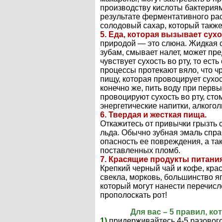
производству кислоты бактериями
результате ферментативного ра
солодовый сахар, который также
5. Еда, которая вызывает сухо
природой — это слюна. Жидкая 
зубам, смывает налет, может пре
чувствует сухость во рту, то ес
процессы протекают вяло, что ч
пищу, которая провоцирует сухос
конечно же, пить воду при перв
провоцируют сухость во рту, сто
энергетические напитки, алкого
6. Твердая и жесткая пища.
Откажитесь от привычки грызть 
льда. Обычно зубная эмаль справ
опасность ее повреждения, а та
поставленных пломб.
7. Красящие продукты питания
Крепкий черный чай и кофе, кра
свекла, морковь, большинство я
который могут нанести перечисл
прополоскать рот!
Для вас – 5 правил, к
1)
придерживайтесь 4-5 разового