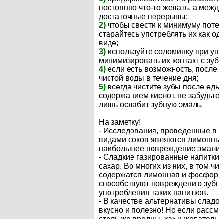
постоянно что-то жевать, а ме
достаточные перерывы;
2)
чтобы свести к минимуму пот
старайтесь употреблять их как 
виде;
3)
используйте соломинку при уп
минимизировать их контакт с зу
4)
если есть возможность, после
чистой воды в течение дня;
5)
всегда чистите зубы после ед
содержанием кислот, не забудьт
лишь ослабит зубную эмаль.
На заметку!
- Исследования, проведенные в 
видами соков являются лимонны
наибольшее повреждение эмали
- Сладкие газированные напитк
сахар. Во многих из них, в том 
содержатся лимонная и фосфорн
способствуют повреждению зубно
употребления таких напитков.
- В качестве альтернативы сла
вкусно и полезно! Но если рассм
столь же вредны, как и жевател