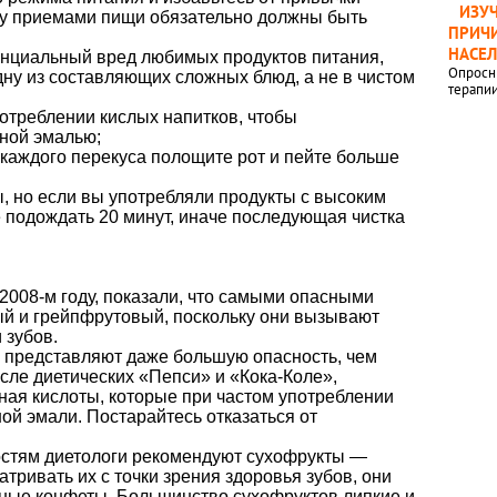
ИЗУ
жду приемами пищи обязательно должны быть
ПРИЧИ
НАСЕ
енциальный вред любимых продуктов питания,
Опросн
одну из составляющих сложных блюд, а не в чистом
терапи
отреблении кислых напитков, чтобы
бной эмалью;
 каждого перекуса полощите рот и пейте больше
ы, но если вы употребляли продукты с высоким
е подождать 20 минут, иначе последующая чистка
2008-м году, показали, что самыми опасными
й и грейпфрутовый, поскольку они вызывают
 зубов.
и представляют даже большую опасность, чем
числе диетических «Пепси» и «Кока-Коле»,
ая кислоты, которые при частом употреблении
й эмали. Постарайтесь отказаться от
достям диетологи рекомендуют сухофрукты —
атривать их с точки зрения здоровья зубов, они
ьные конфеты. Большинство сухофруктов липкие и