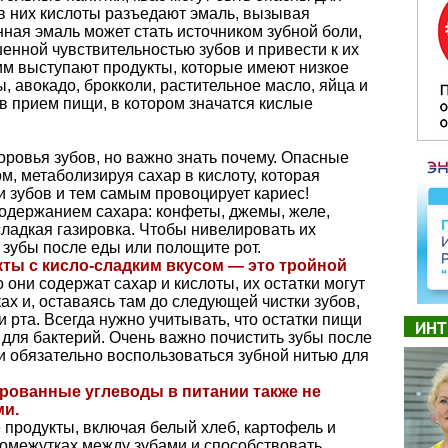
в них кислоты разъедают эмаль, вызывая
ная эмаль может стать источником зубной боли,
нной чувствительностью зубов и привести к их
им выступают продукты, которые имеют низкое
, авокадо, брокколи, растительное масло, яйца и
в прием пищи, в котором значатся кислые
ровья зубов, но важно знать почему. Опасные
м, метаболизируя сахар в кислоту, которая
 зубов и тем самым провоцирует кариес!
одержанием сахара: конфеты, джемы, желе,
ладкая газировка. Чтобы нивелировать их
 зубы после еды или полощите рот.
кты с кисло-сладким вкусом — это тройной
 они содержат сахар и кислоты, их остатки могут
ах и, оставаясь там до следующей чистки зубов,
 рта. Всегда нужно учитывать, что остатки пищи
ИНТ
 для бактерий. Очень важно почистить зубы после
и обязательно воспользоваться зубной нитью для
рованные углеводы в питании также не
ми.
продукты, включая белый хлеб, картофель и
ромежутках между зубами и способствовать