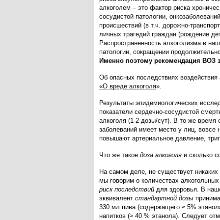
алкоголем – это фактор риска хроничес
сосудистой патологии, онкозаболеваний
происшествий (в т.ч. дорожно-транспорт
личных трагедий граждан (рождение дет
Распространенность алкоголизма в наш
патологии, сокращении продолжительно
Именно поэтому рекомендация ВОЗ зв
Об опасных последствиях воздействия 
«О вреде алкоголя
»
.
Результаты эпидемиологических исслед
показатели сердечно-сосудистой смерт
алкоголя (1-2 дозы/сут). В то же время
заболеваний имеет место у лиц, вовсе
повышают артериальное давление, триг
Что же такое
доза алкоголя
и сколько с
На самом деле, не существует никаких
мы говорим о количествах алкогольных 
риск последствий
для здоровья. В наше
эквивалент
стандартной дозы
принимае
330 мл пива (содержащего ≈ 5% этанола
напитков (≈ 40 % этанола). Следует от