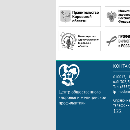
КОНТА
610017, г.
каб. 302, 
Тел. (8332
Центр общественного
ip-medpro
здоровья и медицинской
Справочн
профилактики
телефонна
122