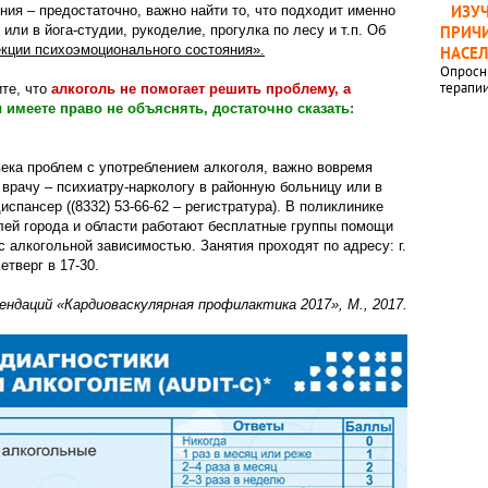
ИЗУ
ия – предостаточно, важно найти то, что подходит именно
 или в йога-студии, рукоделие, прогулка по лесу и т.п. Об
ПРИЧИ
кции психоэмоционального состояния».
НАСЕ
Опросн
терапи
ите, что
алкоголь не помогает решить проблему, а
ы имеете право не объяснять, достаточно сказать:
века проблем с употреблением алкоголя, важно вовремя
врачу – психиатру-наркологу в районную больницу или в
спансер ((8332) 53-66-62 – регистратура). В поликлинике
лей города и области работают бесплатные группы помощи
с алкогольной зависимостью. Занятия проходят по адресу: г.
етверг в 17-30.
ндаций «Кардиоваскулярная профилактика 2017», М., 2017.