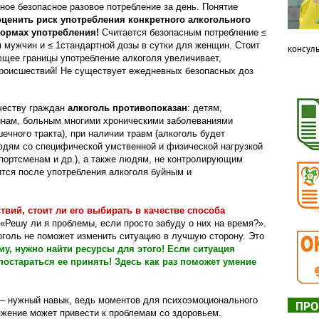
ное безопасное разовое потребление за день. Понятие
оценить риск употребления конкретного алкогольного
 нормах употребления!
Считается безопасным потребление ≤
я мужчин и ≤ 1стандартной дозы в сутки для женщин. Стоит
консуль
щее границы употребление алкоголя увеличивает,
происшествий! Не существует ежедневных безопасных доз
честву граждан
алкоголь противопоказан
: детям,
нам, больным многими хроническими заболеваниями
ечного тракта), при наличии травм (алкоголь будет
юдям со специфической умственной и физической нагрузкой
спортсменам и др.), а также людям, не контролирующим
вится после употребления алкоголя буйным и
твий, стоит ли его выбирать в качестве способа
«Решу ли я проблемы, если просто забуду о них на время?».
оголь не поможет изменить ситуацию в лучшую сторону. Это
у, нужно найти ресурсы для этого! Если ситуация
постараться ее принять! Здесь как раз поможет умение
 – нужный навык, ведь моментов для психоэмоционального
ПРО
яжение может привести к проблемам со здоровьем.