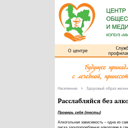
Служ
О центре
профила
Населению
>
Здоровый образ жизн
Расслабляйся без алк
Проверь себя (тесты
)
Алкогольная зависимость – одна из са
риска
злоупотребление алкоголем
в см