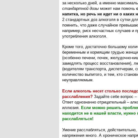
за несколько дней, а именно максималь
стандартной дозы
может нам помочь
напитка, но речь не идет ни о каких
2 стандартных доз алкоголя в сутки дл
помнить, что даже случайное превышаю
например, риск несчастных случаев и 
употребления алкоголя.
Кроме того, достаточно большому коли
беременным и кормящим грудью женщи
(особенно печени, почек, желудочно-киш
замедлять процесс восстановления), л
(водителям транспорта, диспетчерам, 
количество выпитого, и тем, кто стано
неуправляемым.
Если алкоголь несет столько последс
расслабления?
Задайте себе вопрос – 
Ответ однозначно отрицательный – алк
иллюзия.
Если можно решить проблем
находится не в нашей власти, нужно 
расслабляться!
Умение расслабляться, действительно,
напряжения много. А хроническое напр