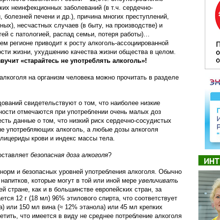
ких неинфекционных заболеваний (в т.ч. сердечно-
, болезней печени и др.), причина многих преступлений,
ных), несчастных случаев (в быту, на производстве) и
ей с патологией, распад семьи, потеря работы)…
ем регионе приводит к росту алкоголь-ассоциированной
сти жизни, ухудшению качества жизни общества в целом.
учит «старайтесь не употреблять алкоголь»!
алкоголя на организм человека можно прочитать в разделе
ований свидетельствуют о том, что наиболее низкие
ности отмечаются при употреблении очень малых доз
 есть данные о том, что низкий риск сердечно-сосудистых
 не употребляющих алкоголь, а любые дозы алкоголя
лицериды крови и индекс массы тела.
оставляет
безопасная доза алкоголя
?
ИНТ
 норм и безопасных уровней употребления алкоголя. Обычно
напитков, которые могут в той или иной мере
увеличивать
й стране, как и в большинстве европейских стран, за
тся 12 г (18 мл) 96% этилового спирта, что соответствует
) или 150 мл вина (≈ 12% этанола) или 45 мл крепких
метить, что имеется в виду не среднее потребление алкоголя