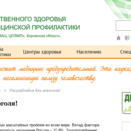
ба
Центры здоровья
Населению
Спец
ктики
и
> Расслабляйся без алкоголя!
оголя!
мых масштабных проблем во всем мире. Вклад фактора
ертность населения России – 11,9%. Злоупотребление