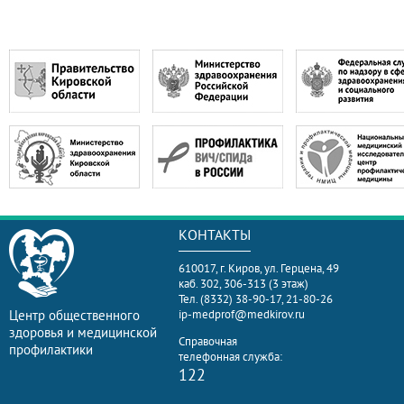
КОНТАКТЫ
610017, г. Киров, ул. Герцена, 49
каб. 302, 306-313 (3 этаж)
Тел. (8332) 38-90-17, 21-80-26
Центр общественного
ip-medprof@medkirov.ru
здоровья и медицинской
Справочная
профилактики
телефонная служба:
122