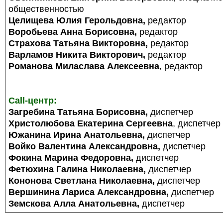
общественностью
Целищева Юлия Герольдовна,
редактор
Воробьева Анна Борисовна,
редактор
Страхова Татьяна Викторовна,
редактор
Варламов Никита Викторович,
редактор
Романова Миласлава Алексеевна
, редактор
.
Call-центр:
Загребина Татьяна Борисовна,
диспетчер
Христолюбова Екатерина Сергеевна
, диспетчер
Южанина Ирина Анатольевна,
диспетчер
Войко Валентина Александровна,
диспетчер
Фокина Марина Федоровна,
диспетчер
Фетюхина Галина Николаевна,
диспетчер
Кононова Светлана Николаевна,
диспетчер
Вершинина Лариса Александровна,
диспетчер
Земскова Алла Анатольевна,
диспетчер