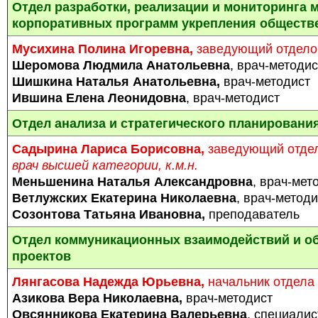
Отдел разработки, реализации и мониторинга
корпоративных программ укрепления обществ
Мусихина Полина Игоревна,
заведующий отдело
Шеромова Людмила Анатольевна
, врач-методис
Шишкина Наталья Анатольевна,
врач-методист
Ившина Елена Леонидовна
, врач-методист
Отдел анализа и стратегического планировани
Садырина Лариса Борисовна,
заведующий отдел
врач высшей категории, к.м.н.
Меньшенина Наталья Александровна
, врач-мет
Ветлужских Екатерина Николаевна
, врач-методи
Созонтова Татьяна Ивановна,
преподаватель
Отдел коммуникационных взаимодействий и о
проектов
Лянгасова Надежда Юрьевна,
начальник отдела
Азикова Вера Николаевна,
врач-методист
Овсянникова Екатерина Валерьевна
, специалис