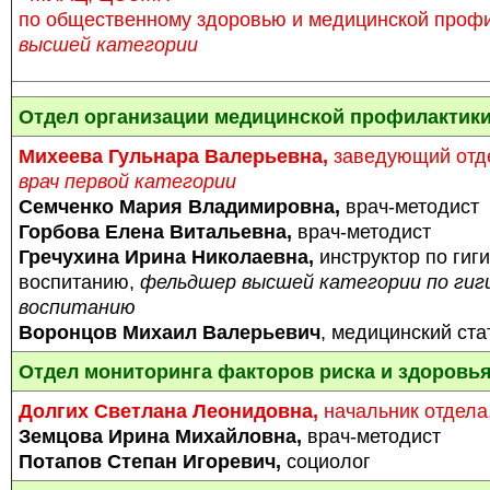
по общественному здоровью и медицинской проф
высшей категории
Отдел организации медицинской профилактик
Михеева Гульнара Валерьевна,
заведующий отде
врач первой категории
Семч
енко Мария Владимировна,
врач-методист
Горбова Елена Витальевна,
врач-методист
Гречухина Ирина Николаевна,
инструктор по гиг
воспитанию,
фельдшер высшей категории по гиг
воспитанию
Воронцов Михаил Валерьевич
, медицинский ста
Отдел мониторинга факторов риска и здоровь
Долгих Светлана Леонидовна,
начальник отдела
Земцова Ирина Михайловна,
врач-методист
Потапов Степан Игоревич,
социолог