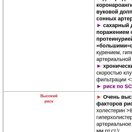
коронароанги
вуковой доп
сонных арте
►
сахарный 
поражением 
протеинурие
«большими»ф
курением, ги
артериальной
►
хроническ
скоростью кл
фильтрации <3
►
риск по S
Высокий
►
Очень выс
риск
факторов ри
холестерин >
гиперхо­листе
артериальное
мм рт.ст.);