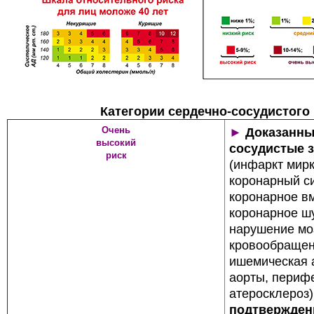
Категории сердечно-сосудистого
Очень
►
Доказанн
высокий
сосудистые 
риск
(ин
фаркт мирк
коронарный си
коронарное в
коронарное ш
нарушение мо
кровообращен
ишемическая 
аорты, периф
атеросклероз)
подтвержден