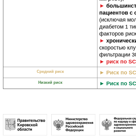
►
большинст
пациентов с
(исключая мо
диа­бетом 1 т
факторов риск
►
хроническ
скоростью кл
фильтрации 30
►
риск по S
Средний риск
►
Риск по S
Низкий риск
►
Риск по S