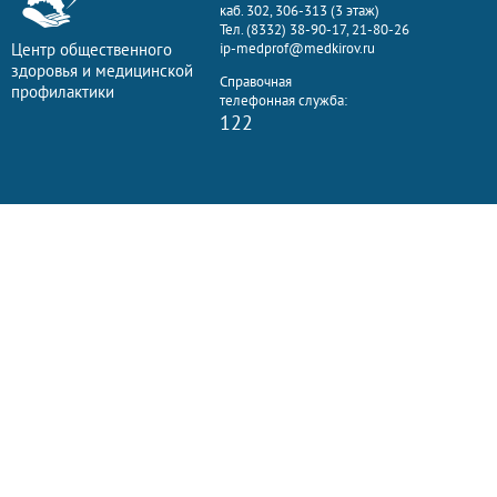
каб. 302, 306-313 (3 этаж)
Тел. (8332) 38-90-17, 21-80-26
Центр общественного
ip-medprof@medkirov.ru
здоровья и медицинской
Справочная
профилактики
телефонная служба:
122