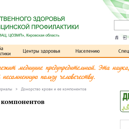
ба
Центры здоровья
Населению
Спец
ктики
ериалы
> Донорство крови и ее компонентов
е компонентов