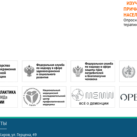
ИЗУ
ПРИЧИ
НАСЕ
Опросн
терапи
КТЫ
 Киров, ул. Герцена, 49