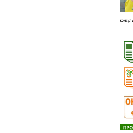
консуль
ПРО