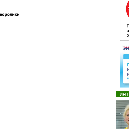
деоролики
ИНТ