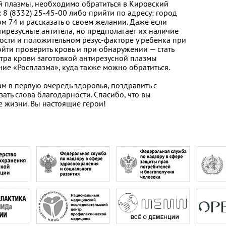
й плазмы, необходимо обратиться в Кировский
 8 (8332) 25-45-00 либо прийти по адресу: город
м 74 и рассказать о своем желании. Даже если
нтирезусные антитела, но предполагает их наличие
ости и положительном резус-факторе у ребенка при
дойти проверить кровь и при обнаружении — стать
тра крови заготовкой антирезусной плазмы
ие «Росплазма», куда также можно обратиться.
м в первую очередь здоровья, поздравить с
ть слова благодарности. Спасибо, что вы
те жизни. Вы настоящие герои!