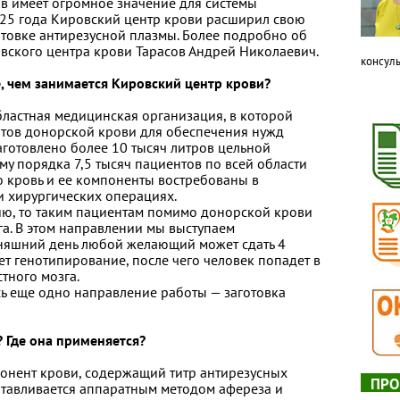
в имеет огромное значение для системы
2025 года Кировский центр крови расширил свою
готовке антирезусной плазмы. Более подробно об
овского центра крови Тарасов Андрей Николаевич.
консуль
, чем занимается Кировский центр крови?
бластная медицинская организация, в которой
нтов донорской крови для обеспечения нужд
аготовлено более 10 тысяч литров цельной
му порядка 7,5 тысяч пациентов по всей области
о кровь и ее компоненты востребованы в
и хирургических операциях.
ию, то таким пациентам помимо донорской крови
га. В этом направлении мы выступаем
дняшний день любой желающий может сдать 4
т генотипирование, после чего человек попадет в
тного мозга.
сь еще одно направление работы — заготовка
? Где она применяется?
понент крови, содержащий титр антирезусных
ПРО
готавливается аппаратным методом афереза и