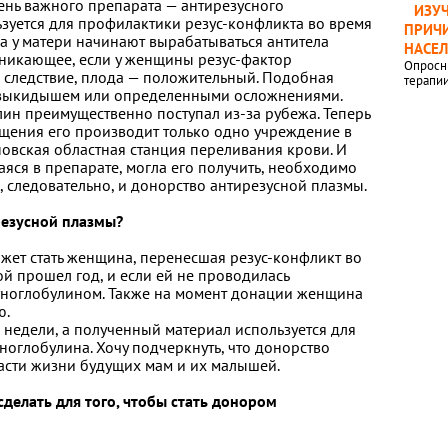
ень важного препарата — антирезусного
ИЗУ
зуется для профилактики резус-конфликта во время
ПРИЧИ
да у матери начинают вырабатываться антитела
НАСЕ
зникающее, если у женщины резус-фактор
Опросн
к следствие, плода — положительный. Подобная
терапи
 выкидышем или определенными осложнениями.
ин преимущественно поступал из-за рубежа. Теперь
щения его производит только одно учреждение в
овская областная станция переливания крови. И
ся в препарате, могла его получить, необходимо
 следовательно, и донорство антирезусной плазмы.
резусной плазмы?
ет стать женщина, перенесшая резус-конфликт во
й прошел год, и если ей не проводилась
ноглобулином. Также на момент донации женщина
ю.
 недели, а полученный материал используется для
оглобулина. Хочу подчеркнуть, что донорство
асти жизни будущих мам и их малышей.
сделать для того, чтобы стать донором