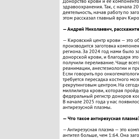
Донорство крови и ее компоненто
здравоохранения. Так, с начала 
деятельность, начав работу по за
этом рассказал главный врач Кир
— Андрей Николаевич, расскажите
— Кировский центр крови — это о
производится заготовка компоне
региона. За 2024 год нами было з
донорской крови, и благодаря это
получили переливание. Чаще всег
реанимации, анестезиологии и пр
Если говорить про онкогематолог
требуется пересадка костного моз
рекрутинговым центром. На сего
миллилитра крови, которая пройде
федеральный регистр доноров кос
В начале 2025 года у нас появило
антирезусной плазмы.
— Что такое антирезусная плазма
— Антирезусная плазма — это ком
антител больше, чем 1:64. Она за