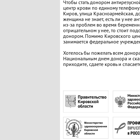
Чтобы стать донором антирезусно
центр крови по единому телефону:
Киров, улица Красноармейская, до
женщина не знает, есть ли у нее а
из-за проблем во время беременн
отрицательном у нее, то стоит по
донором. Помимо Кировского цен
занимается федеральное учрежден
Хотелось бы пожелать всем донора
Национальным днем донора и сказа
приходите, сдаете кровь и спасае