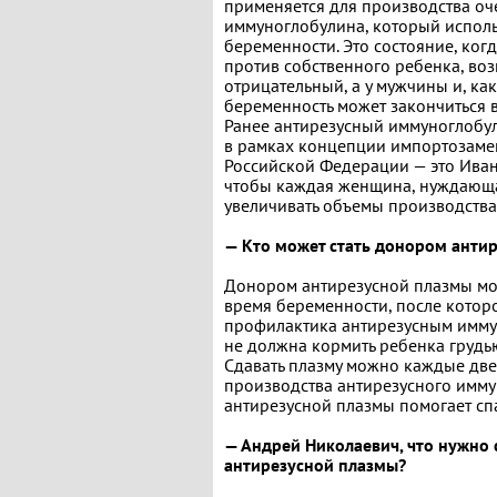
применяется для производства оч
иммуноглобулина, который исполь
беременности. Это состояние, ког
против собственного ребенка, во
отрицательный, а у мужчины и, ка
беременность может закончиться
Ранее антирезусный иммуноглобул
в рамках концепции импортозаме
Российской Федерации — это Иван
чтобы каждая женщина, нуждающая
увеличивать объемы производства,
— Кто может стать донором анти
Донором антирезусной плазмы мож
время беременности, после которо
профилактика антирезусным имму
не должна кормить ребенка грудь
Сдавать плазму можно каждые две
производства антирезусного иммун
антирезусной плазмы помогает сп
— Андрей Николаевич, что нужно 
антирезусной плазмы?