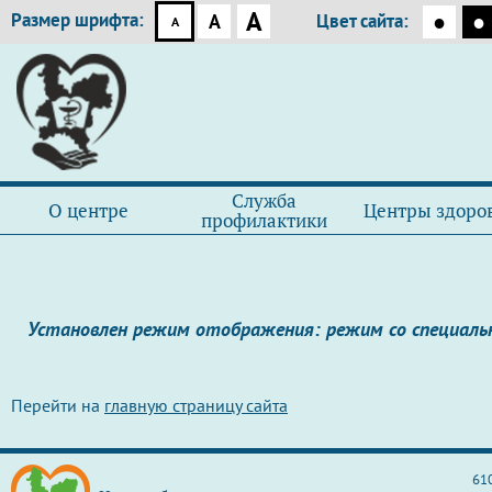
A
Размер шрифта:
●
●
A
Цвет сайта:
A
Служба
О центре
Центры здоро
профилактики
Установлен режим отображения: режим со специал
Перейти на
главную страницу сайта
610