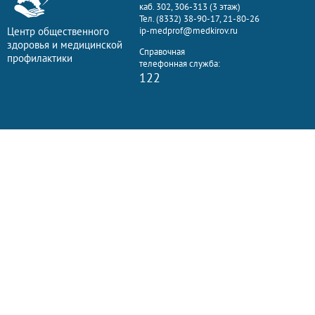
каб. 302, 306-313 (3 этаж)
Тел. (8332) 38-90-17, 21-80-26
Центр общественного
ip-medprof@medkirov.ru
здоровья и медицинской
Справочная
профилактики
телефонная служба:
122